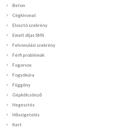
Beton
Cégkivonat
Elosztó szekrény
Emelt díjas SMS
Felvonulási szekrény
Férfi problémák
Fogorvos
Fogyókúra
Függöny
Gépkölcsönző
Hegesztés
Hőszigetelés
Kert