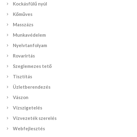
Kockásfülű nyúl
Kőműves
Masszázs
Munkavédelem
Nyelvtanfolyam
Rovarirtás
Szeglemezes tető
Tisztítás
Üzletberendezés
Vászon
Vízszigetelés
Vízvezeték szerelés
Webfejlesztés