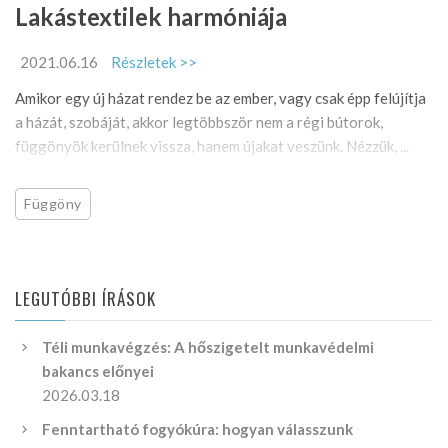
Lakástextilek harmóniája
2021.06.16
Részletek >>
Amikor egy új házat rendez be az ember, vagy csak épp felújítja
a házát, szobáját, akkor legtöbbször nem a régi bútorok,
függönyök kerülnek vissza, hanem újakat veszünk. Nézzük, ...
Függöny
LEGUTÓBBI ÍRÁSOK
Téli munkavégzés: A hőszigetelt munkavédelmi
bakancs előnyei
2026.03.18
Fenntartható fogyókúra: hogyan válasszunk