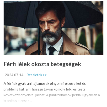
Férfi lélek okozta betegségek
2024.07.14
Részletek >>
A férfiak gyakran hajlamosak elnyomni érzéseiket és
problémáikat, ami hosszú távon komoly lelki és testi
következményekkel járhat. A pánikrohamok például gyakran a
krónikus stressz ...