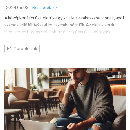
2024.06.03
Részletek >>
A középkorú férfiak életük egy kritikus szakaszába lépnek, ahol
számos lelki kihívással kell szembenézniük. Az életük során
megszerzett tapasztalatok, az elért célok és a változáso ...
Férfi problémák