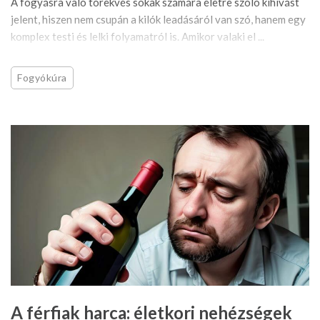
A fogyásra való törekvés sokak számára életre szóló kihívást
jelent, hiszen nem csupán a kilók leadásáról van szó, hanem egy
komplex testi és lelki folyamatról is. Amikor valaki el ...
Fogyókúra
A férfiak harca: életkori nehézségek