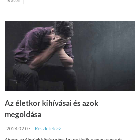
Beton
Az életkor kihívásai és azok
megoldása
2024.02.07
Részletek >>
Ahogy az életünk körforgása folytatódik, a negyvenes és