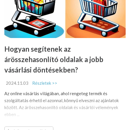
Hogyan segítenek az
árösszehasonlító oldalak a jobb
vásárlási döntésekben?
2024.11.03
Részletek >>
Az online vásárlás világában, ahol rengeteg termék és
szolgáltatás érhető el azonnal, könnyű elveszni az ajánlatok
között. Az árösszehasonlító oldalak és vásárlói vélemények
ebben ...