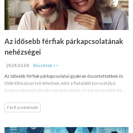
Az idősebb férfiak párkapcsolatának
nehézségei
2024.03.04
Részletek >>
Az idősebb férfiak párkapcsolatai gyakran összetettebbek és
több kihívással teli lehetnek, mint a fiatalabb korosztályé.
Számos tényező játszik szerepet ebben, és három közülük kie ...
Férfi problémák