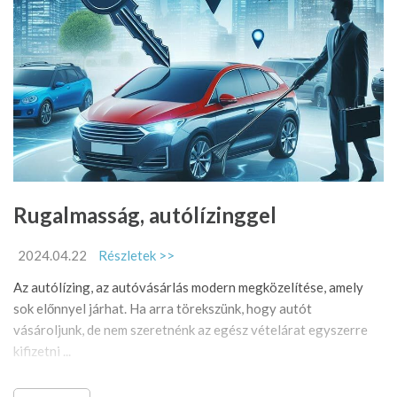
Rugalmasság, autólízinggel
2024.04.22
Részletek >>
Az autólízing, az autóvásárlás modern megközelítése, amely
sok előnnyel járhat. Ha arra törekszünk, hogy autót
vásároljunk, de nem szeretnénk az egész vételárat egyszerre
kifizetni ...