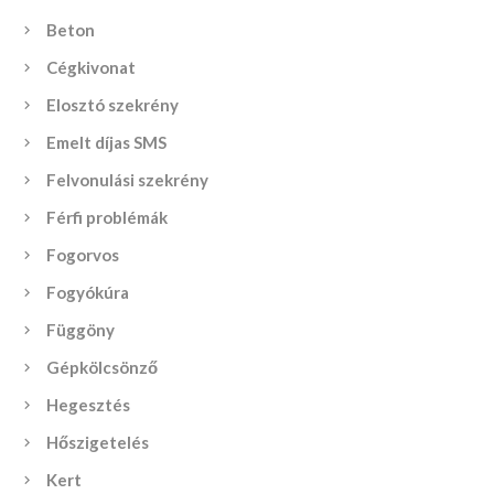
Beton
Cégkivonat
Elosztó szekrény
Emelt díjas SMS
Felvonulási szekrény
Férfi problémák
Fogorvos
Fogyókúra
Függöny
Gépkölcsönző
Hegesztés
Hőszigetelés
Kert