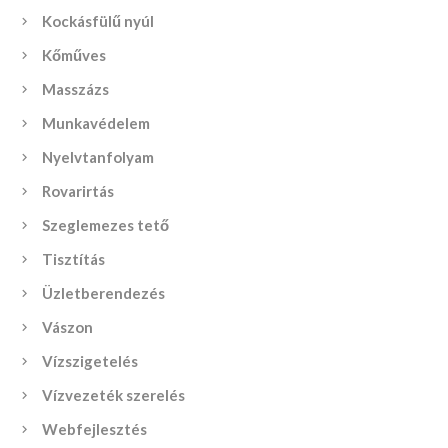
Kockásfülű nyúl
Kőműves
Masszázs
Munkavédelem
Nyelvtanfolyam
Rovarirtás
Szeglemezes tető
Tisztítás
Üzletberendezés
Vászon
Vízszigetelés
Vízvezeték szerelés
Webfejlesztés