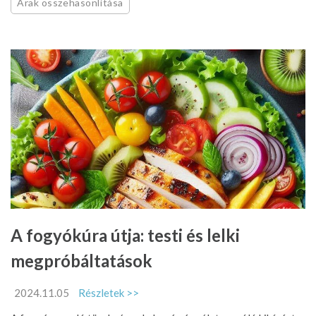
Árak összehasonlítása
A fogyókúra útja: testi és lelki
megpróbáltatások
2024.11.05
Részletek >>