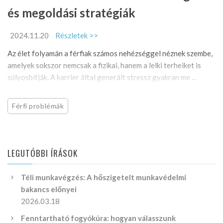
és megoldási stratégiák
2024.11.20
Részletek >>
Az élet folyamán a férfiak számos nehézséggel néznek szembe,
amelyek sokszor nemcsak a fizikai, hanem a lelki terheiket is
súlyosbítják. A karrier által generált stressz gyakran me ...
Férfi problémák
LEGUTÓBBI ÍRÁSOK
Téli munkavégzés: A hőszigetelt munkavédelmi
bakancs előnyei
2026.03.18
Fenntartható fogyókúra: hogyan válasszunk