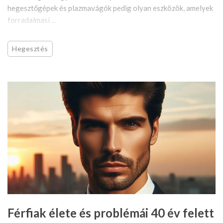
hegesztőgépek és plazmavágók pedig olyan eszközök, amelyek
forradalmasí ...
Hegesztés
Férfiak élete és problémái 40 év felett