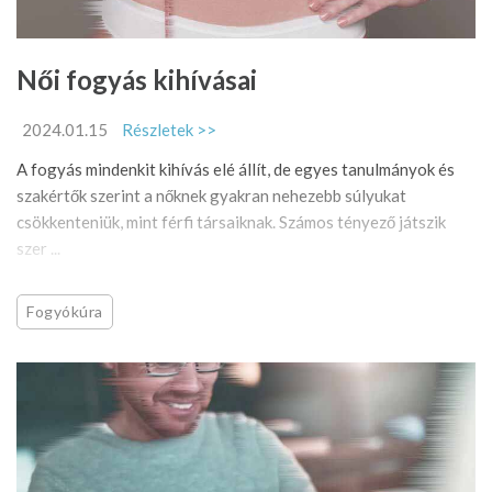
Női fogyás kihívásai
2024.01.15
Részletek >>
A fogyás mindenkit kihívás elé állít, de egyes tanulmányok és
szakértők szerint a nőknek gyakran nehezebb súlyukat
csökkenteniük, mint férfi társaiknak. Számos tényező játszik
szer ...
Fogyókúra