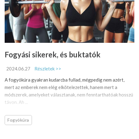
Fogyási sikerek, és buktatók
2024.06.27
Részletek >>
A fogyókúra gyakran kudarcba fullad, mégpedig nem azért,
mert az emberek nem elég elkötelezettek, hanem mert a
módszerek, amelyeket választanak, nem fenntarthatóak hosszú
távon. Ah ...
Fogyókúra