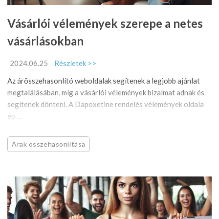
Vásárlói vélemények szerepe a netes
vásárlásokban
2024.06.25
Részletek >>
Az árösszehasonlító weboldalak segítenek a legjobb ajánlat
megtalálásában, míg a vásárlói vélemények bizalmat adnak és
segítenek dönteni. A Dapoxetine rendelés vélemények oldala
ép ...
Árak összehasonlítása