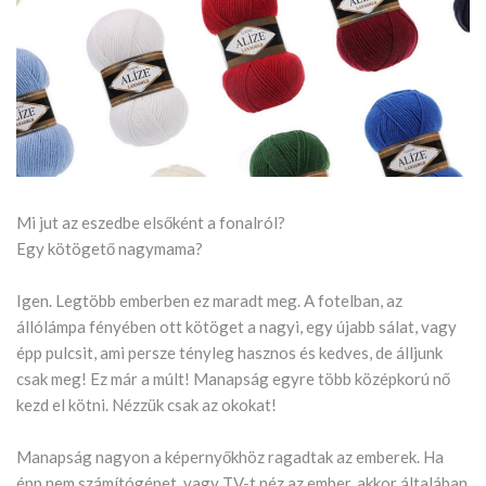
Mi jut az eszedbe elsőként a fonalról?
Egy kötögető nagymama?
Igen. Legtöbb emberben ez maradt meg. A fotelban, az
állólámpa fényében ott kötöget a nagyi, egy újabb sálat, vagy
épp pulcsit, ami persze tényleg hasznos és kedves, de álljunk
csak meg! Ez már a múlt! Manapság egyre több középkorú nő
kezd el kötni. Nézzük csak az okokat!
Manapság nagyon a képernyőkhöz ragadtak az emberek. Ha
épp nem számítógépet, vagy TV-t néz az ember, akkor általában