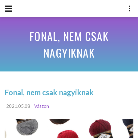
FONAL, NEM CSAK
NAGYIKNAK
Fonal, nem csak nagyiknak
2021.05.08
Vászon