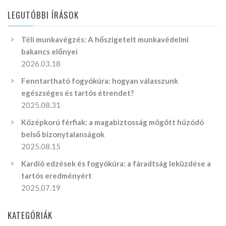
LEGUTÓBBI ÍRÁSOK
Téli munkavégzés: A hőszigetelt munkavédelmi
bakancs előnyei
2026.03.18
Fenntartható fogyókúra: hogyan válasszunk
egészséges és tartós étrendet?
2025.08.31
Középkorú férfiak: a magabiztosság mögött húzódó
belső bizonytalanságok
2025.08.15
Kardió edzések és fogyókúra: a fáradtság leküzdése a
tartós eredményért
2025.07.19
KATEGÓRIÁK