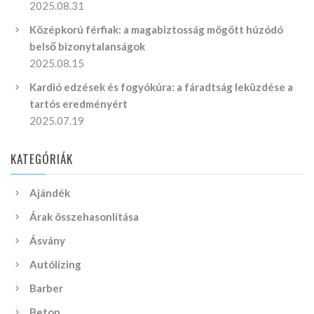
2025.08.31
Középkorú férfiak: a magabiztosság mögött húzódó
belső bizonytalanságok
2025.08.15
Kardió edzések és fogyókúra: a fáradtság leküzdése a
tartós eredményért
2025.07.19
KATEGÓRIÁK
Ajándék
Árak összehasonlítása
Ásvány
Autólízing
Barber
Beton