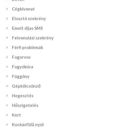
Cégkivonat
Elosztó szekrény
Emelt díjas SMS
Felvonulási szekrény
Férfi problémák
Fogorvos
Fogyókúra
Függöny
Gépkölcsönző
Hegesztés
Hőszigetelés
Kert
Kockásfülű nyúl