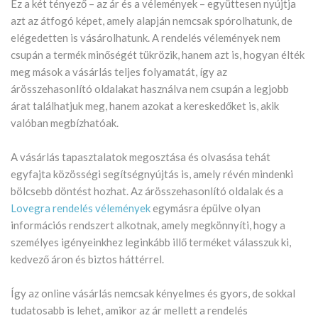
Ez a két tényező – az ár és a vélemények – együttesen nyújtja
azt az átfogó képet, amely alapján nemcsak spórolhatunk, de
elégedetten is vásárolhatunk. A rendelés vélemények nem
csupán a termék minőségét tükrözik, hanem azt is, hogyan élték
meg mások a vásárlás teljes folyamatát, így az
árösszehasonlító oldalakat használva nem csupán a legjobb
árat találhatjuk meg, hanem azokat a kereskedőket is, akik
valóban megbízhatóak.
A vásárlás tapasztalatok megosztása és olvasása tehát
egyfajta közösségi segítségnyújtás is, amely révén mindenki
bölcsebb döntést hozhat. Az árösszehasonlító oldalak és a
Lovegra rendelés vélemények
egymásra épülve olyan
információs rendszert alkotnak, amely megkönnyíti, hogy a
személyes igényeinkhez leginkább illő terméket válasszuk ki,
kedvező áron és biztos háttérrel.
Így az online vásárlás nemcsak kényelmes és gyors, de sokkal
tudatosabb is lehet, amikor az ár mellett a rendelés