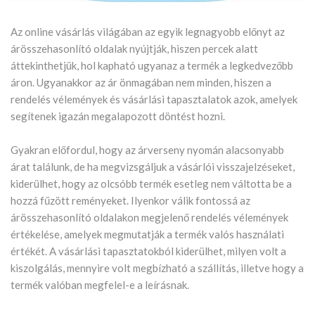
Az online vásárlás világában az egyik legnagyobb előnyt az
árösszehasonlító oldalak nyújtják, hiszen percek alatt
áttekinthetjük, hol kapható ugyanaz a termék a legkedvezőbb
áron. Ugyanakkor az ár önmagában nem minden, hiszen a
rendelés vélemények és vásárlási tapasztalatok azok, amelyek
segítenek igazán megalapozott döntést hozni.
Gyakran előfordul, hogy az árverseny nyomán alacsonyabb
árat találunk, de ha megvizsgáljuk a vásárlói visszajelzéseket,
kiderülhet, hogy az olcsóbb termék esetleg nem váltotta be a
hozzá fűzött reményeket. Ilyenkor válik fontossá az
árösszehasonlító oldalakon megjelenő rendelés vélemények
értékelése, amelyek megmutatják a termék valós használati
értékét. A vásárlási tapasztatokból kiderülhet, milyen volt a
kiszolgálás, mennyire volt megbízható a szállítás, illetve hogy a
termék valóban megfelel-e a leírásnak.