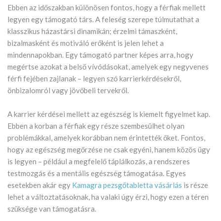
Ebben az időszakban különösen fontos, hogy a férfiak mellett
legyen egy támogató társ. A feleség szerepe túlmutathat a
klasszikus házastársi dinamikán; érzelmi támaszként,
bizalmasként és motiváló erőként is jelen lehet a
mindennapokban. Egy támogató partner képes arra, hogy
megértse azokat a belső vívódásokat, amelyek egy negyvenes
férfi fejében zajlanak – legyen szó karrierkérdésekről,
önbizalomról vagy jövőbeli tervekről.
A karrier kérdései mellett az egészség is kiemelt figyelmet kap.
Ebben a korban a férfiak egy része szembesülhet olyan
problémákkal, amelyek korábban nem érintették őket. Fontos,
hogy az egészség megőrzése ne csak egyéni, hanem közös ügy
is legyen – például a megfelelő táplálkozás, a rendszeres
testmozgás és a mentális egészség támogatása. Egyes
esetekben akár egy
Kamagra pezsgőtabletta vásárlás
is része
lehet a változtatásoknak, ha valaki úgy érzi, hogy ezen a téren
szüksége van támogatásra.