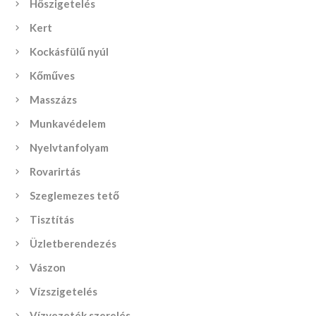
Hőszigetelés
Kert
Kockásfülű nyúl
Kőműves
Masszázs
Munkavédelem
Nyelvtanfolyam
Rovarirtás
Szeglemezes tető
Tisztítás
Üzletberendezés
Vászon
Vízszigetelés
Vízvezeték szerelés