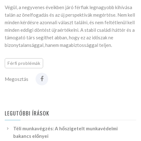
Végül, a negyvenes éveikben járó férfiak legnagyobb kihívása
talán az önelfogadás és az új perspektívák megértése. Nem kell
minden kérdésre azonnali választ találni, és nem feltétlenül kell
minden eddigi döntést újraértékelni. A stabil családi háttér és a
támogató társ segíthet abban, hogy ez az időszak ne
bizonytalansággal, hanem magabiztossággal teljen.
Férfi problémák
Megosztás
LEGUTÓBBI ÍRÁSOK
Téli munkavégzés: A hőszigetelt munkavédelmi
bakancs előnyei