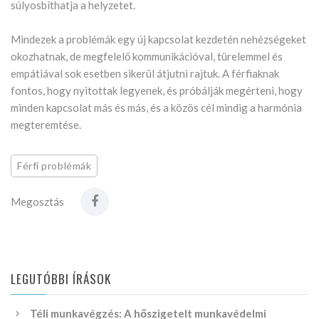
súlyosbíthatja a helyzetet.
Mindezek a problémák egy új kapcsolat kezdetén nehézségeket
okozhatnak, de megfelelő kommunikációval, türelemmel és
empátiával sok esetben sikerül átjutni rajtuk. A férfiaknak
fontos, hogy nyitottak legyenek, és próbálják megérteni, hogy
minden kapcsolat más és más, és a közös cél mindig a harmónia
megteremtése.
Férfi problémák
Megosztás
LEGUTÓBBI ÍRÁSOK
Téli munkavégzés: A hőszigetelt munkavédelmi