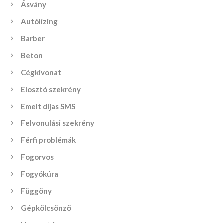
Ásvány
Autólízing
Barber
Beton
Cégkivonat
Elosztó szekrény
Emelt díjas SMS
Felvonulási szekrény
Férfi problémák
Fogorvos
Fogyókúra
Függöny
Gépkölcsönző