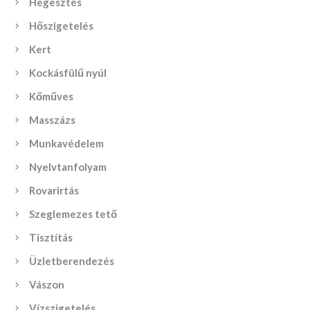
Hegesztés
Hőszigetelés
Kert
Kockásfülű nyúl
Kőműves
Masszázs
Munkavédelem
Nyelvtanfolyam
Rovarirtás
Szeglemezes tető
Tisztítás
Üzletberendezés
Vászon
Vízszigetelés