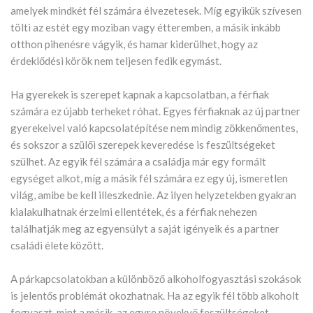
amelyek mindkét fél számára élvezetesek. Míg egyikük szívesen
tölti az estét egy moziban vagy étteremben, a másik inkább
otthon pihenésre vágyik, és hamar kiderülhet, hogy az
érdeklődési körök nem teljesen fedik egymást.
Ha gyerekek is szerepet kapnak a kapcsolatban, a férfiak
számára ez újabb terheket róhat. Egyes férfiaknak az új partner
gyerekeivel való kapcsolatépítése nem mindig zökkenőmentes,
és sokszor a szülői szerepek keveredése is feszültségeket
szülhet. Az egyik fél számára a családja már egy formált
egységet alkot, míg a másik fél számára ez egy új, ismeretlen
világ, amibe be kell illeszkednie. Az ilyen helyzetekben gyakran
kialakulhatnak érzelmi ellentétek, és a férfiak nehezen
találhatják meg az egyensúlyt a saját igényeik és a partner
családi élete között.
A párkapcsolatokban a különböző alkoholfogyasztási szokások
is jelentős problémát okozhatnak. Ha az egyik fél több alkoholt
fogyaszt, mint a másik, az egyre növekvő feszültségeket