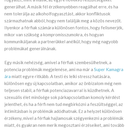
generálhat. A másik fél érzékenyebben reagálhat erre, és ha
nem tolerálja az alkoholfogyasztást, akkor konfliktusok
származhatnak abból, hogy nem találják meg a közös nevezőt.
Ilyenkor a férfiak számára különösen fontos, hogy felismerjék,
mikor van szükség a kompromisszumokra, és hogyan
kommunikáljanak a partnerükkel anélkül, hogy még nagyobb
problémákat generálnának.
Egy másik nehézség, amivel a férfiak szembesülhetnek, a
potencia problémák megjelenése, ami ma már a
Super Kamagra
ára
miatt egyre ritkább. A testi és lelki stressz hatására,
különösen egy új kapcsolatban, amikor az önbizalom még nem
teljesen stabil, a férfiak potenciazavarral is küzdhetnek. A
szexuális élet minősége sok párkapcsolatban komoly kérdést
jelenthet, és ha a férfi nem tud megbirkózni a feszültséggel, az
intimitásban is problémák adódhatnak. Ez a helyzet különösen
érzékeny, mivel a férfiak hajlamosak szégyenkezni a problémák
miatt, és gyakran nem merik megosztani érzéseiket, ami tovább